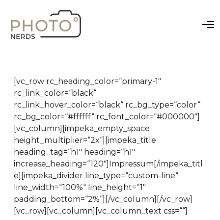
O
p
e
n
M
e
n
[vc_row rc_heading_color=“primary-1″
u
rc_link_color=“black“
rc_link_hover_color=“black“ rc_bg_type=“color“
rc_bg_color=“#ffffff“ rc_font_color=“#000000″]
[vc_column][impeka_empty_space
height_multiplier=“2x“][impeka_title
heading_tag=“h1″ heading=“h1″
increase_heading=“120″]Impressum[/impeka_titl
e][impeka_divider line_type=“custom-line“
line_width=“100%“ line_height=“1″
padding_bottom=“2%“][/vc_column][/vc_row]
[vc_row][vc_column][vc_column_text css=““]