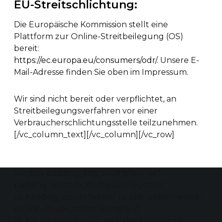
EU-Streitschlichtung:
Die Europäische Kommission stellt eine
Plattform zur Online-Streitbeilegung (OS)
bereit:
https://ec.europa.eu/consumers/odr
/. Unsere E-
Mail-Adresse finden Sie oben im Impressum.
Wir sind nicht bereit oder verpflichtet, an
Streitbeilegungsverfahren vor einer
Verbraucherschlichtungsstelle teilzunehmen.
[/vc_column_text][/vc_column][/vc_row]
[vc_row padding_top_multiplier=“4x“
padding_bottom_multiplier=“custom“
rc_heading_color=“white“ rc_link_color=“white“
rc_link_hover_color=“primary-2″
rc_bg_type=“color“ rc_add_shadow=“large-