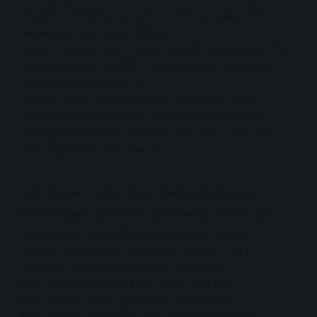
shadow“ mobile_columns_vertical_gap=“50″
separator_top_size=“300px“
scroll_header_skin=“light“ padding_bottom=“36″
rc_font_color=“#ffffff“ rc_bg_color=“#1B1B1B“]
[vc_column width=“1/2″
mobile_text_align=“center“][impeka_title
heading=“h2″ increase_heading=“160″]Jetzt
Anfragen[/impeka_title][vc_column_text css=““
text_style=“leader-text“]
Wir freuen uns über Deine Anfrage.
Bei Fragen sind wir gerne für Dich da.
[/vc_column_text][impeka_empty_space
height_multiplier=“custom“ height=“36″]
[impeka_button btn_text=“Kontakt“
btn_type=“outline“ btn_color=“white“
btn_hover_color_gradient=“primary-2″