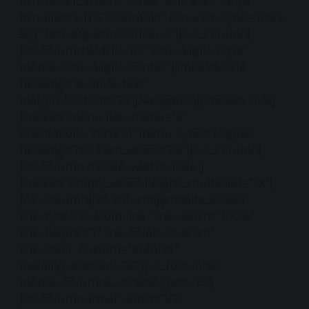
btn_hover_action=“pulse“ btn_size=“large“
btn_link=“url:%2FKontakt“ btn_icon_type=“icon-
svg“ btn_svg_icon=“arrow-2″][/vc_column]
[vc_column width=“1/2″ text_align=“right“
mobile_text_align=“center“][impeka_title
heading=“subtitle-text“
margin_bottom=“22″]Navigation[/impeka_title]
[impeka_menu nav_menu=“9″
orientation=“vertical“ menu_type=“toggle“
heading=“h3″ item_space=“25″][/vc_column]
[vc_column mobile_width=“hide“]
[impeka_empty_space height_multiplier=“2x“]
[/vc_column][vc_column][impeka_divider
line_type=“custom-line“ line_width=“100%“
line_height=“1″ line_color=“custom“
line_color_custom=“#bfbfbf“
padding_bottom=“36″][vc_row_inner
mobile_columns_vertical_gap=“15″]
[vc_column_inner width=“1/2″