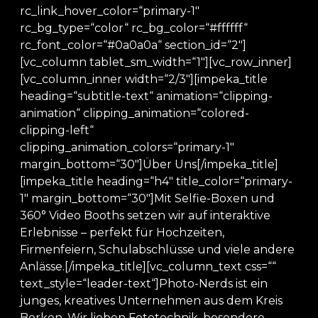
rc_link_hover_color=“primary-1″
rc_bg_type=“color“ rc_bg_color=“#ffffff“
rc_font_color=“#0a0a0a“ section_id=“2″]
[vc_column tablet_sm_width=“1″][vc_row_inner]
[vc_column_inner width=“2/3″][impeka_title
heading=“subtitle-text“ animation=“clipping-
animation“ clipping_animation=“colored-
clipping-left“
clipping_animation_colors=“primary-1″
margin_bottom=“30″]Über Uns[/impeka_title]
[impeka_title heading=“h4″ title_color=“primary-
1″ margin_bottom=“30″]Mit Selfie-Boxen und
360° Video Booths setzen wir auf interaktive
Erlebnisse – perfekt für Hochzeiten,
Firmenfeiern, Schulabschlüsse und viele andere
Anlässe.[/impeka_title][vc_column_text css=““
text_style=“leader-text“]Photo-Nerds ist ein
junges, kreatives Unternehmen aus dem Kreis
Borken. Wir lieben Fototechnik, besondere