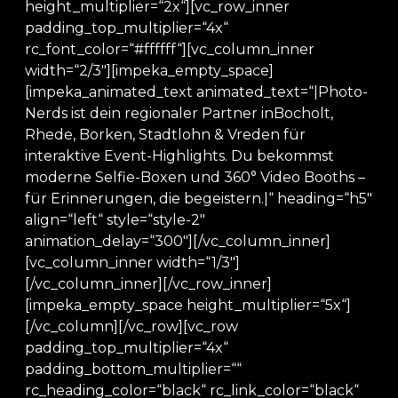
height_multiplier=“2x“][vc_row_inner
padding_top_multiplier=“4x“
rc_font_color=“#ffffff“][vc_column_inner
width=“2/3″][impeka_empty_space]
[impeka_animated_text animated_text=“|Photo-
Nerds ist dein regionaler Partner inBocholt,
Rhede, Borken, Stadtlohn & Vreden für
interaktive Event-Highlights. Du bekommst
moderne Selfie-Boxen und 360° Video Booths –
für Erinnerungen, die begeistern.|“ heading=“h5″
align=“left“ style=“style-2″
animation_delay=“300″][/vc_column_inner]
[vc_column_inner width=“1/3″]
[/vc_column_inner][/vc_row_inner]
[impeka_empty_space height_multiplier=“5x“]
[/vc_column][/vc_row][vc_row
padding_top_multiplier=“4x“
padding_bottom_multiplier=““
rc_heading_color=“black“ rc_link_color=“black“