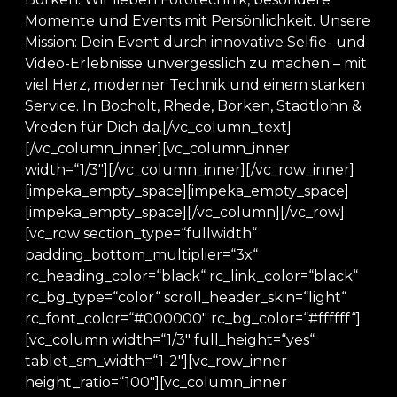
Momente und Events mit Persönlichkeit. Unsere
Mission: Dein Event durch innovative Selfie- und
Video-Erlebnisse unvergesslich zu machen – mit
viel Herz, moderner Technik und einem starken
Service. In Bocholt, Rhede, Borken, Stadtlohn &
Vreden für Dich da.[/vc_column_text]
[/vc_column_inner][vc_column_inner
width=“1/3″][/vc_column_inner][/vc_row_inner]
[impeka_empty_space][impeka_empty_space]
[impeka_empty_space][/vc_column][/vc_row]
[vc_row section_type=“fullwidth“
padding_bottom_multiplier=“3x“
rc_heading_color=“black“ rc_link_color=“black“
rc_bg_type=“color“ scroll_header_skin=“light“
rc_font_color=“#000000″ rc_bg_color=“#ffffff“]
[vc_column width=“1/3″ full_height=“yes“
tablet_sm_width=“1-2″][vc_row_inner
height_ratio=“100″][vc_column_inner