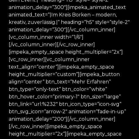
animation_delay=“300″][impeka_animated_text
animated_text=“|Im Kreis Borken – modern,
kreativ, zuverlässig.|“ heading=“h5″ style=“style-2″
animation_delay=“300″][/vc_column_inner]
[vc_column_inner width=“1/6″]
[/vc_column_inner][/vc_row_inner]
[impeka_empty_space height_multiplier=“2x“]
[vc_row_inner][vc_column_inner
text_align=“center“][impeka_empty_space
height_multiplier=“custom“][impeka_button
align=“center“ btn_text=“Mehr Erfahren“
btn_type=“only-text“ btn_color=“white“
btn_hover_color=“primary-1″ btn_size=“large“
btn_link=“url:%232″ btn_icon_type=“icon-svg“
btn_svg_icon=“arrow-2″ animation=“fade-in-up“
animation_delay=“200″][/vc_column_inner]
[/vc_row_inner][impeka_empty_space
height_multiplier=“2x“][impeka_empty_space