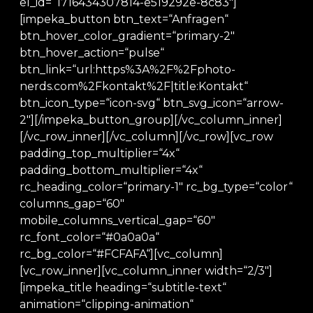
el_id=“1716434307814-e519292e-8c83″]
[impeka_button btn_text=“Anfragen“
btn_hover_color_gradient=“primary-2″
btn_hover_action=“pulse“
btn_link=“url:https%3A%2F%2Fphoto-
nerds.com%2Fkontakt%2F|title:Kontakt“
btn_icon_type=“icon-svg“ btn_svg_icon=“arrow-
2″][/impeka_button_group][/vc_column_inner]
[/vc_row_inner][/vc_column][/vc_row][vc_row
padding_top_multiplier=“4x“
padding_bottom_multiplier=“4x“
rc_heading_color=“primary-1″ rc_bg_type=“color“
columns_gap=“60″
mobile_columns_vertical_gap=“60″
rc_font_color=“#0a0a0a“
rc_bg_color=“#FCFAFA“][vc_column]
[vc_row_inner][vc_column_inner width=“2/3″]
[impeka_title heading=“subtitle-text“
animation=“clipping-animation“