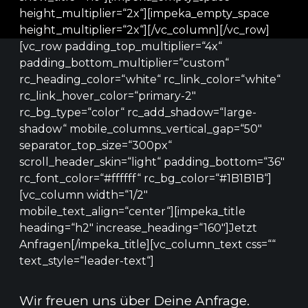
height_multiplier=“2x“][impeka_empty_space
height_multiplier=“2x“][/vc_column][/vc_row]
[vc_row padding_top_multiplier=“4x“
padding_bottom_multiplier=“custom“
rc_heading_color=“white“ rc_link_color=“white“
rc_link_hover_color=“primary-2″
rc_bg_type=“color“ rc_add_shadow=“large-
shadow“ mobile_columns_vertical_gap=“50″
separator_top_size=“300px“
scroll_header_skin=“light“ padding_bottom=“36″
rc_font_color=“#ffffff“ rc_bg_color=“#1B1B1B“]
[vc_column width=“1/2″
mobile_text_align=“center“][impeka_title
heading=“h2″ increase_heading=“160″]Jetzt
Anfragen[/impeka_title][vc_column_text css=““
text_style=“leader-text“]
Wir freuen uns über Deine Anfrage.