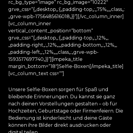
rc_bg_type=“image“ rc_bg_image=“10222″
grve_css=“{„desktop„:{„padding-top„:„75%„,„class„:
„grve-wpb-1756485616018„}}“][/vc_column_inner]
[vc_column_inner
vertical_content_position=“bottom“
grve_css=“{„desktop„:{„padding-top„:„12%„,
„padding-right„:„12%„,„padding-bottom„:„12%„,
„padding-left„:„12%„,„class„:„grve-wpb-
1593517697740„}}“][impeka_title
margin_bottom=“18″]Selfie-Boxen[/impeka_title]
[vc_column_text css=““]
Unsere Selfie-Boxen sorgen für Spaß und
bleibende Erinnerungen. Du kannst sie ganz
nach deinen Vorstellungen gestalten – ob für
Hochzeiten, Geburtstage oder Firmenfeiern. Die
Bedienung ist kinderleicht und deine Gäste
können ihre Bilder direkt ausdrucken oder
digital teilen.