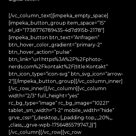
[/vc_column_text][impeka_empty_space]
[impeka_button_group item_space=“15″
el_id=“1738776789435-4d7d915b-2178″]
[impeka_button btn_text=“Anfragen“
btn_hover_color_gradient=“primary-2″
btn_hover_action=“pulse“
btn_link=“url:https%3A%2F%2Fphoto-
nerds.com%2Fkontakt%2F|title:Kontakt“
btn_icon_type=“icon-svg“ btn_svg_icon=“arrow-
2″][/impeka_button_group][/vc_column_inner]
[/vc_row_inner][/vc_column][vc_column
width=“2/3″ full_height=“yes“
rc_bg_type=“image“ rc_bg_image=“10221″
tablet_sm_width=“1-2″ mobile_width=“hide“
grve_css=“{„desktop„:{„padding-top„:„20%„,
„class„:„grve-wpb-1756485579747„}}“]
[/vc_column][/vc_row][vc_row