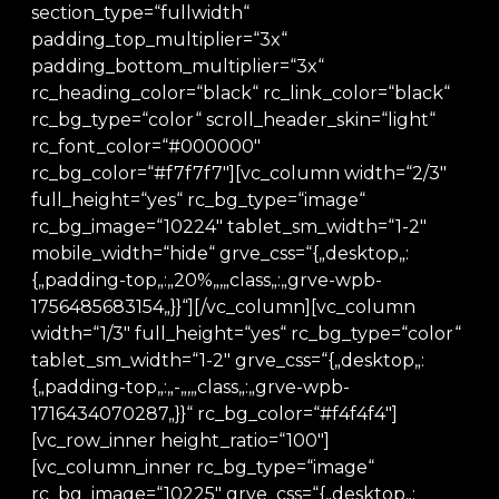
section_type=“fullwidth“
padding_top_multiplier=“3x“
padding_bottom_multiplier=“3x“
rc_heading_color=“black“ rc_link_color=“black“
rc_bg_type=“color“ scroll_header_skin=“light“
rc_font_color=“#000000″
rc_bg_color=“#f7f7f7″][vc_column width=“2/3″
full_height=“yes“ rc_bg_type=“image“
rc_bg_image=“10224″ tablet_sm_width=“1-2″
mobile_width=“hide“ grve_css=“{„desktop„:
{„padding-top„:„20%„,„class„:„grve-wpb-
1756485683154„}}“][/vc_column][vc_column
width=“1/3″ full_height=“yes“ rc_bg_type=“color“
tablet_sm_width=“1-2″ grve_css=“{„desktop„:
{„padding-top„:„-„,„class„:„grve-wpb-
1716434070287„}}“ rc_bg_color=“#f4f4f4″]
[vc_row_inner height_ratio=“100″]
[vc_column_inner rc_bg_type=“image“
rc_bg_image=“10225″ grve_css=“{„desktop„: