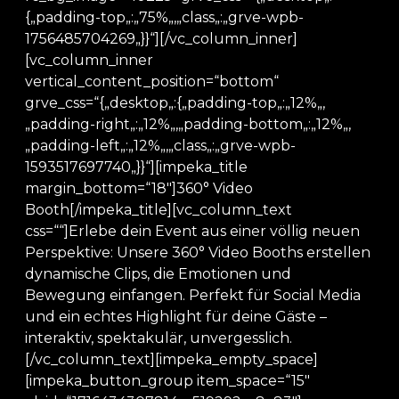
{„padding-top„:„75%„,„class„:„grve-wpb-
1756485704269„}}“][/vc_column_inner]
[vc_column_inner
vertical_content_position=“bottom“
grve_css=“{„desktop„:{„padding-top„:„12%„,
„padding-right„:„12%„,„padding-bottom„:„12%„,
„padding-left„:„12%„,„class„:„grve-wpb-
1593517697740„}}“][impeka_title
margin_bottom=“18″]360° Video
Booth[/impeka_title][vc_column_text
css=““]Erlebe dein Event aus einer völlig neuen
Perspektive: Unsere 360° Video Booths erstellen
dynamische Clips, die Emotionen und
Bewegung einfangen. Perfekt für Social Media
und ein echtes Highlight für deine Gäste –
interaktiv, spektakulär, unvergesslich.
[/vc_column_text][impeka_empty_space]
[impeka_button_group item_space=“15″