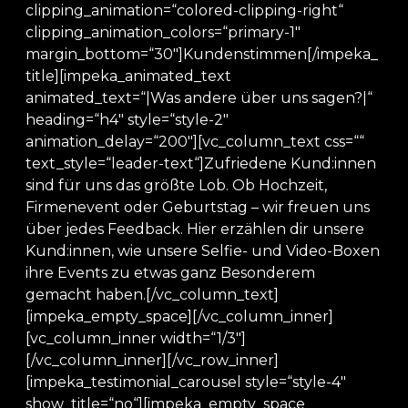
clipping_animation=“colored-clipping-right“
clipping_animation_colors=“primary-1″
margin_bottom=“30″]Kundenstimmen[/impeka_
title][impeka_animated_text
animated_text=“|Was andere über uns sagen?|“
heading=“h4″ style=“style-2″
animation_delay=“200″][vc_column_text css=““
text_style=“leader-text“]Zufriedene Kund:innen
sind für uns das größte Lob. Ob Hochzeit,
Firmenevent oder Geburtstag – wir freuen uns
über jedes Feedback. Hier erzählen dir unsere
Kund:innen, wie unsere Selfie- und Video-Boxen
ihre Events zu etwas ganz Besonderem
gemacht haben.[/vc_column_text]
[impeka_empty_space][/vc_column_inner]
[vc_column_inner width=“1/3″]
[/vc_column_inner][/vc_row_inner]
[impeka_testimonial_carousel style=“style-4″
show_title=“no“][impeka_empty_space