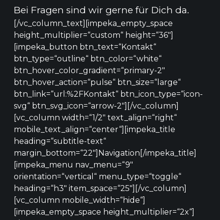
Bei Fragen sind wir gerne für Dich da.
[/vc_column_text][impeka_empty_space
height_multiplier=“custom“ height=“36″]
[impeka_button btn_text=“Kontakt“
btn_type=“outline“ btn_color=“white“
btn_hover_color_gradient=“primary-2″
btn_hover_action=“pulse“ btn_size=“large“
btn_link=“url:%2FKontakt“ btn_icon_type=“icon-
svg“ btn_svg_icon=“arrow-2″][/vc_column]
[vc_column width=“1/2″ text_align=“right“
mobile_text_align=“center“][impeka_title
heading=“subtitle-text“
margin_bottom=“22″]Navigation[/impeka_title]
[impeka_menu nav_menu=“9″
orientation=“vertical“ menu_type=“toggle“
heading=“h3″ item_space=“25″][/vc_column]
[vc_column mobile_width=“hide“]
[impeka_empty_space height_multiplier=“2x“]